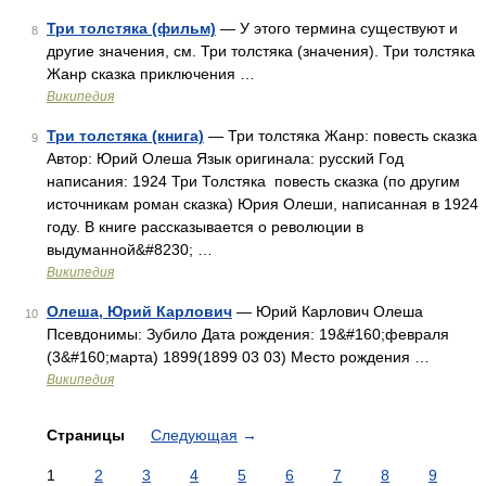
Три толстяка (фильм)
— У этого термина существуют и
8
другие значения, см. Три толстяка (значения). Три толстяка
Жанр сказка приключения …
Википедия
Три толстяка (книга)
— Три толстяка Жанр: повесть сказка
9
Автор: Юрий Олеша Язык оригинала: русский Год
написания: 1924 Три Толстяка повесть сказка (по другим
источникам роман сказка) Юрия Олеши, написанная в 1924
году. В книге рассказывается о революции в
выдуманной&#8230; …
Википедия
Олеша, Юрий Карлович
— Юрий Карлович Олеша
10
Псевдонимы: Зубило Дата рождения: 19&#160;февраля
(3&#160;марта) 1899(1899 03 03) Место рождения …
Википедия
Страницы
Следующая
→
1
2
3
4
5
6
7
8
9