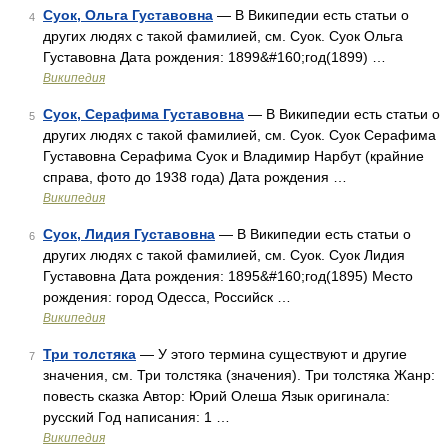
Суок, Ольга Густавовна
— В Википедии есть статьи о
4
других людях с такой фамилией, см. Суок. Суок Ольга
Густавовна Дата рождения: 1899&#160;год(1899) …
Википедия
Суок, Серафима Густавовна
— В Википедии есть статьи о
5
других людях с такой фамилией, см. Суок. Суок Серафима
Густавовна Серафима Суок и Владимир Нарбут (крайние
справа, фото до 1938 года) Дата рождения …
Википедия
Суок, Лидия Густавовна
— В Википедии есть статьи о
6
других людях с такой фамилией, см. Суок. Суок Лидия
Густавовна Дата рождения: 1895&#160;год(1895) Место
рождения: город Одесса, Российск …
Википедия
Три толстяка
— У этого термина существуют и другие
7
значения, см. Три толстяка (значения). Три толстяка Жанр:
повесть сказка Автор: Юрий Олеша Язык оригинала:
русский Год написания: 1 …
Википедия