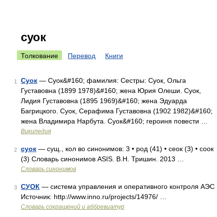
суок
Толкование
Перевод
Книги
Суок
— Суок&#160; фамилия: Сестры: Суок, Ольга
1
Густавовна (1899 1978)&#160; жена Юрия Олеши. Суок,
Лидия Густавовна (1895 1969)&#160; жена Эдуарда
Багрицкого. Суок, Серафима Густавовна (1902 1982)&#160;
жена Владимира Нарбута. Суок&#160; героиня повести …
Википедия
суок
— сущ., кол во синонимов: 3 • род (41) • сеок (3) • соок
2
(3) Словарь синонимов ASIS. В.Н. Тришин. 2013 …
Словарь синонимов
СУОК
— система управления и оперативного контроля АЭС
3
Источник: http://www.inno.ru/projects/14976/ …
Словарь сокращений и аббревиатур